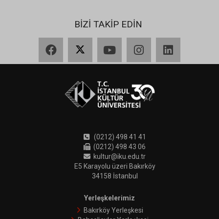
BİZİ TAKİP EDİN
Facebook
X
YouTube
Instagram
LinkedIn
(0212) 498 41 41
(0212) 498 43 06
kultur@iku.edu.tr
E5 Karayolu üzeri Bakırköy
34158 İstanbul
Yerleşkelerimiz
Bakırköy Yerleşkesi