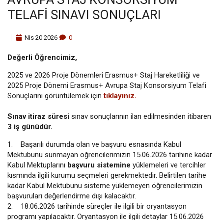
TELAFİ SINAVI SONUÇLARI
Nis
20
2026
0
Değerli Öğrencimiz,
2025 ve 2026 Proje Dönemleri Erasmus+ Staj Hareketliliği ve
2025 Proje Dönemi Erasmus+ Avrupa Staj Konsorsiyum Telafi
Sonuçlarını görüntülemek için
tıklayınız.
Sınav itiraz süresi
sınav sonuçlarının ilan edilmesinden itibaren
3 iş günüdür.
1. Başarılı durumda olan ve başvuru esnasında Kabul
Mektubunu sunmayan öğrencilerimizin 15.06.2026 tarihine kadar
Kabul Mektuplarını
başvuru sistemine
yüklemeleri ve tercihler
kısmında ilgili kurumu seçmeleri gerekmektedir. Belirtilen tarihe
kadar Kabul Mektubunu sisteme yüklemeyen öğrencilerimizin
başvuruları değerlendirme dışı kalacaktır.
2. 18.06.2026 tarihinde süreçler ile ilgili bir oryantasyon
programı yapılacaktır. Oryantasyon ile ilgili detaylar 15.06.2026