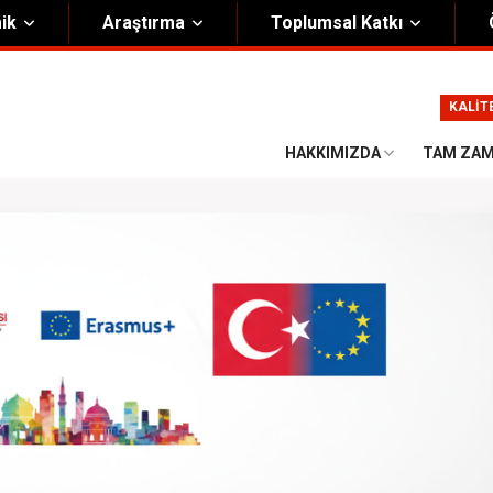
ik
Araştırma
Toplumsal Katkı
m
Kurumsal
KALİT
Onursal Başkan
Görsel Kimlik Rehberi
HAKKIMIZDA
TAM ZAM
i Heyet
Kalite Yönetim Sistemi
ük
Stratejik Plan
asyon Şeması
Eğiticinin Eğitimi Programı
Bilgi Güvenliği
Politikalar