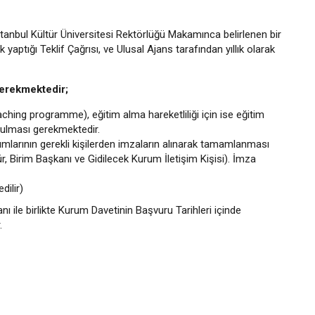
 İstanbul Kültür Üniversitesi Rektörlüğü Makamınca belirlenen bir
 yaptığı Teklif Çağrısı, ve Ulusal Ajans tarafından yıllık olarak
gerekmektedir;
aching programme), eğitim alma hareketliliği için ise eğitim
rulması gerekmektedir.
sımlarının gerekli kişilerden imzaların alınarak tamamlanması
 Birim Başkanı ve Gidilecek Kurum İletişim Kişisi). İmza
dilir)
nı ile birlikte Kurum Davetinin Başvuru Tarihleri içinde
.