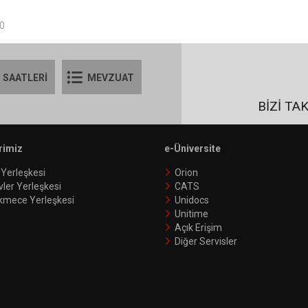
10
 SAATLERİ
MEVZUAT
BİZİ TA
rimiz
e-Üniversite
 Yerleşkesi
Orion
vler Yerleşkesi
CATS
kmece Yerleşkesi
Unidocs
Unitime
Açık Erişim
Diğer Servisler