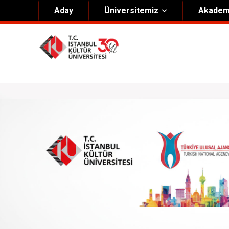
Aday
Üniversitemiz
Akadem
Hakkımızda
Yöneti
Genel Bilgiler
Kurucu 
Kültür Anayasası
Mütevell
Misyon & Vizyon
Rektörl
Kültür Koleji Vakfı ( KEV )
Organiz
Akıngüç Ödülü
İKÜ Ödülleri
İdari Birimler
Mevzuat
Onursal Doktora