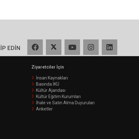
Facebook
X
YouTube
Instagram
LinkedIn
KİP EDİN
Ziyaretciler İçin
İnsan Kaynakları
Basında İKÜ
Kültür Ajandası
Kültür Eğitim Kurumları
İhale ve Satın Alma Duyuruları
Anketler