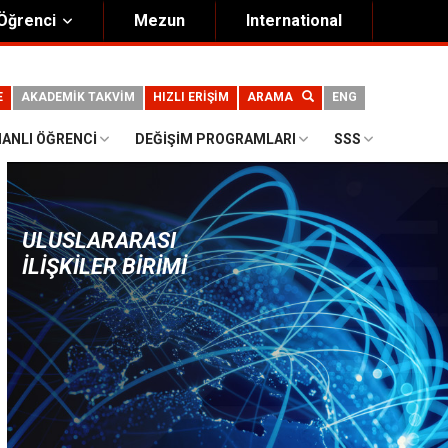
Öğrenci
Mezun
International
E
AKADEMİK TAKVİM
HIZLI ERİŞİM
ARAMA
ENG
ANLI ÖĞRENCI
DEĞIŞIM PROGRAMLARI
SSS
ULUSLARARASI
İLIŞKILER BIRIMI