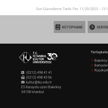
Son Güncelleme Tarihi: Per, 11/20/2025 - 13:
KÜTÜPHANE
SERVİS
Yerleşkele
Bakırköy
Bahçelie
Küçükçe
(0212) 498 41 41
(0212) 498 43 06
kultur@iku.edu.tr
E5 Karayolu üzeri Bakırköy
34158 İstanbul