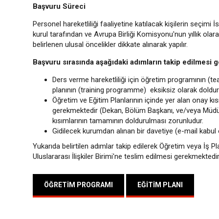
Başvuru Süreci
Personel hareketliliği faaliyetine katılacak kişilerin seçimi
kurul tarafından ve Avrupa Birliği Komisyonu'nun yıllık olarak
belirlenen ulusal öncelikler dikkate alınarak yapılır.
Başvuru sırasında aşağıdaki adımların takip edilmesi 
Ders verme hareketliliği için öğretim programının (te
planının (training programme) eksiksiz olarak doldu
Öğretim ve Eğitim Planlarının içinde yer alan onay kı
gerekmektedir (Dekan, Bölüm Başkanı, ve/veya Müdür,
kısımlarının tamamının doldurulması zorunludur.
Gidilecek kurumdan alınan bir davetiye (e-mail kabul e
Yukarıda belirtilen adımlar takip edilerek Öğretim veya İş Pla
Uluslararası İlişkiler Birimi'ne teslim edilmesi gerekmektedir
ÖĞRETIM PROGRAMI
EĞITIM PLANI