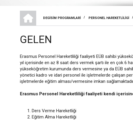
ANA SAYFA
/
DEGISIM PROGRAMLARI
PERSONEL HAREKETLILIGI
SAYFA
YOLU
GELEN
Erasmus Personel Hareketliliği faaliyeti EÜB sahibi yükse
yıl içerisinde en az 8 saat ders vermek şartı ile en çok 6 h
yükseköğretim kurumunda ders vermesine ya da EÜB sahibi
yönetici kadro ve idari personel ile işletmelerde çalışan 
işletmelerde eğitim alması/vermesine imkan sağlamaktadır
Erasmus Personel Hareketliliği faaliyeti kendi içerisind
Ders Verme Hareketliği
Eğitim Alma Hareketliği