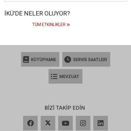
İKÜ'DE NELER OLUYOR?
TÜM ETKINLIKLER
KÜTÜPHANE
SERVİS SAATLERİ
MEVZUAT
BİZİ TAKİP EDİN
Facebook
X
YouTube
Instagram
LinkedIn