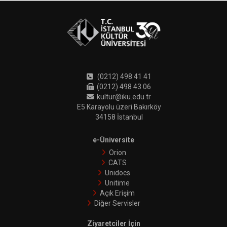
(0212) 498 41 41
(0212) 498 43 06
kultur@iku.edu.tr
E5 Karayolu üzeri Bakırköy
34158 İstanbul
e-Üniversite
Orion
CATS
Unidocs
Unitime
Açık Erişim
Diğer Servisler
Ziyaretciler İçin