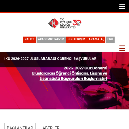
KALİTE
AKADEMİK TAKVİM
HIZLI ERİŞİM
ARAMA
ENG
İKÜ 2026-2027 ULUSLARARASI ÖĞRENCI BAŞVURULARI
BAĞLANTILAR
HABERLER