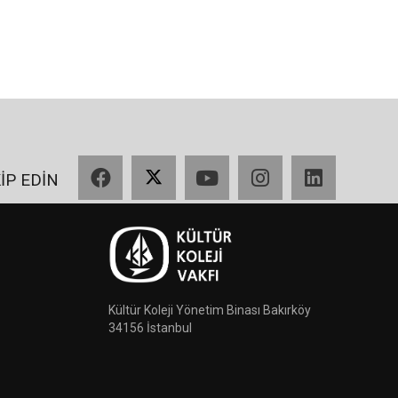
Facebook
X
YouTube
Instagram
LinkedIn
KİP EDİN
Kültür Koleji Yönetim Binası Bakırköy
34156 İstanbul