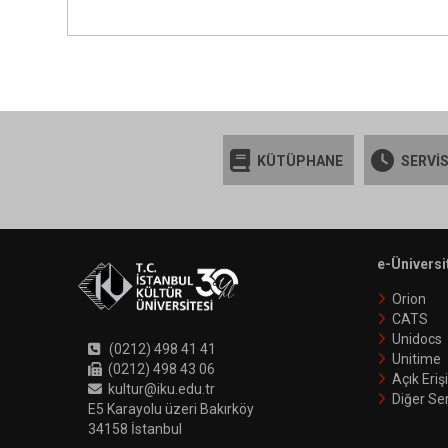
KÜTÜPHANE
SERVİS
e-Üniversi
Orion
CATS
Unidocs
(0212) 498 41 41
Unitime
(0212) 498 43 06
Açık Eri
kultur@iku.edu.tr
Diğer Ser
E5 Karayolu üzeri Bakırköy
34158 İstanbul