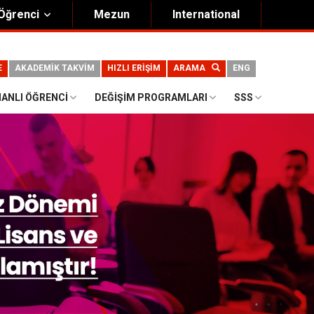
Öğrenci
Mezun
International
E
AKADEMİK TAKVİM
HIZLI ERİŞİM
ARAMA
ENG
ANLI ÖĞRENCI
DEĞIŞIM PROGRAMLARI
SSS