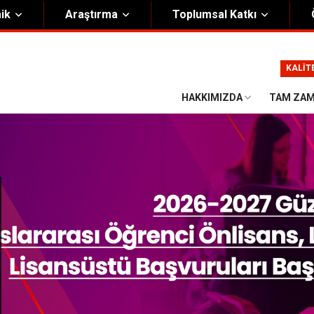
ik
Araştırma
Toplumsal Katkı
m
Kurumsal
KALİT
Onursal Başkan
Görsel Kimlik Rehberi
HAKKIMIZDA
TAM ZAM
i Heyet
Kalite Yönetim Sistemi
ük
Stratejik Plan
asyon Şeması
Eğiticinin Eğitimi Programı
Bilgi Güvenliği
Politikalar