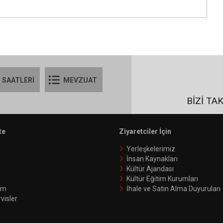
 SAATLERİ
MEVZUAT
BİZİ TA
te
Ziyaretciler İçin
Yerleşkelerimiz
İnsan Kaynakları
Kültür Ajandası
Kültür Eğitim Kurumları
şim
İhale ve Satın Alma Duyuruları
visler