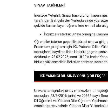
SINAV TARİHLERİ
İngilizce Yeterlilik Sınavı başvurunun kapanmas
tarafından Bahçelievler Yerleşkesinde yüz yüze 
şekilde tamamlayan öğrencilere e-mail olarak g
İngilizce Yeterlilik Sınavı örneğine ulaşma
Öğrenciler isterse geçerlilik süresi sınava giriş
Erasmus+ programı için İKÜ Yabancı Diller Yükse
sonuçlarını saydırabilirler. Hazırlık geçme sına
doldurulup 28.02.2026, saat 18:00’a kadar Yaban
birlikte yüklenmelidir. Belirtilen tarihten sonra 
İKÜ YABANCI DİL SINAV SONUÇ DİLEKÇESİ
Üniversite dışındaki sınav merkezlerinde eşdeğer
sonuçları, 23/3/2016 tarihli ve 29662 sayılı 
Dil Öğretimi ve Yabancı Dille Öğretim Yapılması
esaslar çerçevesinde Yabancı Diller Yüksekokulu