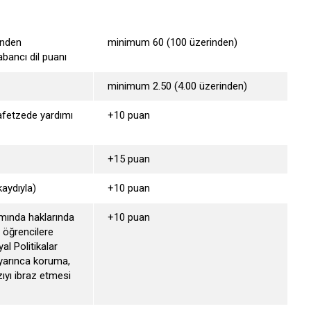
inden
minimum 60 (100 üzerinden)
abancı dil puanı
minimum 2.50 (4.00 üzerinden)
 afetzede yardımı
+10 puan
+15 puan
kaydıyla)
+10 puan
mında haklarında
+10 puan
 öğrencilere
al Politikalar
uyarınca koruma,
ıyı ibraz etmesi