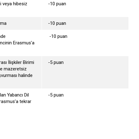
 veya hibesiz
-10 puan
ılma
-10 puan
nde
-10 puan
encinin Erasmus’a
sı İlişkiler Birimi
-5 puan
re mazeretsiz
şvurması halinde
an Yabancı Dil
-5 puan
rasmus’a tekrar