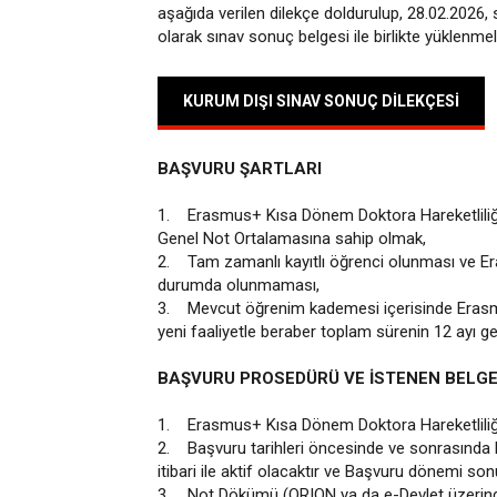
aşağıda verilen dilekçe doldurulup, 28.02.2026,
olarak sınav sonuç belgesi ile birlikte yüklenmeli
KURUM DIŞI SINAV SONUÇ DİLEKÇESİ
BAŞVURU ŞARTLARI
1. Erasmus+ Kısa Dönem Doktora Hareketliliği
Genel Not Ortalamasına sahip olmak,
2. Tam zamanlı kayıtlı öğrenci olunması ve 
durumda olunmaması,
3. Mevcut öğrenim kademesi içerisinde Erasmus
yeni faaliyetle beraber toplam sürenin 12 ayı 
BAŞVURU PROSEDÜRÜ VE İSTENEN BELG
1. Erasmus+ Kısa Dönem Doktora Hareketliliğ
2. Başvuru tarihleri öncesinde ve sonrasında
itibari ile aktif olacaktır ve Başvuru dönemi s
3. Not Dökümü (ORION ya da e-Devle