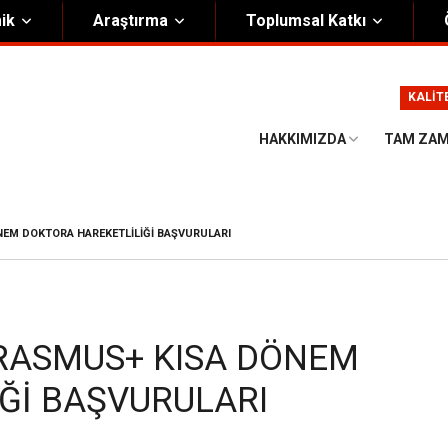
ik
Araştırma
Toplumsal Katkı
m
Kurumsal
KALİT
Onursal Başkan
Görsel Kimlik Rehberi
HAKKIMIZDA
TAM ZAM
i Heyet
Kalite Yönetim Sistemi
ük
Stratejik Plan
NEM DOKTORA HAREKETLİLİĞİ BAŞVURULARI
asyon Şeması
Eğiticinin Eğitimi Programı
Bilgi Güvenliği
Politikalar
RASMUS+ KISA DÖNEM
Ğİ BAŞVURULARI