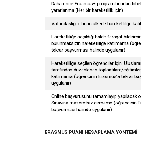
Daha önce Erasmus+ programlarından hibeli
yararlanma (Her bir hareketlilik için)
Vatandaşlığı olunan ülkede hareketliliğe kat
Hareketliliğe seçildiği halde feragat bildirimi
bulunmaksızın hareketliliğe katılmama (öğr
tekrar başvurması halinde uygulanır)
Hareketliliğe seçilen öğrenciler için: Uluslarara
tarafından düzenlenen toplantılara/eğitimle
katılmama (öğrencinin Erasmus’a tekrar ba
uygulanır)
Online başvurusunu tamamlayıp yapılacak ol
Sınavına mazeretsiz girmeme (öğrencinin E
başvurması halinde uygulanır)
ERASMUS PUANI HESAPLAMA YÖNTEMİ