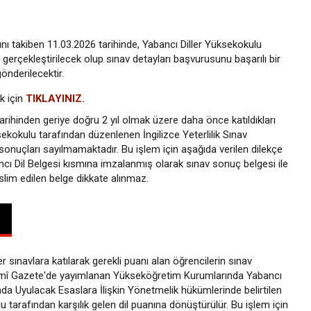
ını takiben 11.03.2026 tarihinde, Yabancı Diller Yüksekokulu
gerçekleştirilecek olup sınav detayları başvurusunu başarılı bir
önderilecektir.
k için
TIKLAYINIZ.
 tarihinden geriye doğru 2 yıl olmak üzere daha önce katıldıkları
kokulu tarafından düzenlenen İngilizce Yeterlilik Sınav
v sonuçları sayılmamaktadır. Bu işlem için aşağıda verilen dilekçe
cı Dil Belgesi kısmına imzalanmış olarak sınav sonuç belgesi ile
teslim edilen belge dikkate alınmaz.
 sınavlara katılarak gerekli puanı alan öğrencilerin sınav
Resmî Gazete'de yayımlanan Yükseköğretim Kurumlarında Yabancı
nda Uyulacak Esaslara İlişkin Yönetmelik hükümlerinde belirtilen
 tarafından karşılık gelen dil puanına dönüştürülür. Bu işlem için