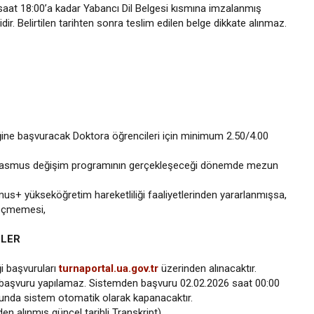
 saat 18:00’a kadar Yabancı Dil Belgesi kısmına imzalanmış
dir. Belirtilen tarihten sonra teslim edilen belge dikkate alınmaz.
ne başvuracak Doktora öğrencileri için minimum 2.50/4.00
Erasmus değişim programının gerçekleşeceği dönemde mezun
+ yükseköğretim hareketliliği faaliyetlerinden yararlanmışsa,
geçmemesi,
ELER
i başvuruları
turnaportal.ua.gov.tr
üzerinden alınacaktır.
 başvuru yapılamaz. Sistemden başvuru 02.02.2026 saat 00:00
onunda sistem otomatik olarak kapanacaktır.
t üzerinden alınmış güncel tarihli Transkript)