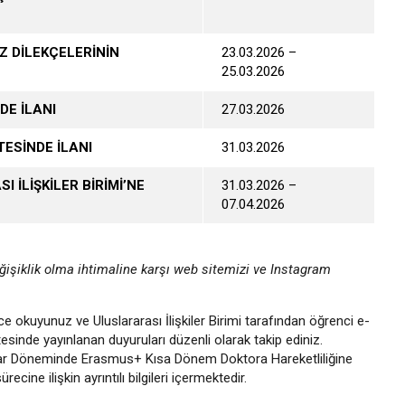
Z DİLEKÇELERİNİN
23.03.2026 –
25.03.2026
DE İLANI
27.03.2026
ESİNDE İLANI
31.03.2026
 İLİŞKİLER BİRİMİ’NE
31.03.2026 –
07.04.2026
eğişiklik olma ihtimaline karşı web sitemizi ve Instagram
ice okuyunuz ve Uluslararası İlişkiler Birimi tarafından öğrenci e-
esinde yayınlanan duyuruları düzenli olarak takip ediniz.
ar Döneminde Erasmus+ Kısa Dönem Doktora Hareketliliğine
ecine ilişkin ayrıntılı bilgileri içermektedir.