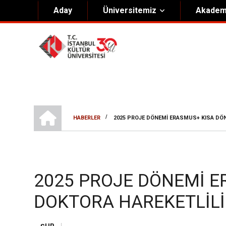
Aday
Üniversitemiz
Akadem
Hakkımızda
Yöneti
Genel Bilgiler
Kurucu 
Kültür Anayasası
Mütevell
Misyon & Vizyon
Rektörl
ANA SAYFA
/
HABERLER
2025 PROJE DÖNEMİ ERASMUS+ KISA DÖ
Kültür Koleji Vakfı ( KEV )
Organiz
SAYFA
Akıngüç Ödülü
YOLU
İKÜ Ödülleri
2025 PROJE DÖNEMİ E
İdari Birimler
DOKTORA HAREKETLİLİ
Mevzuat
Onursal Doktora