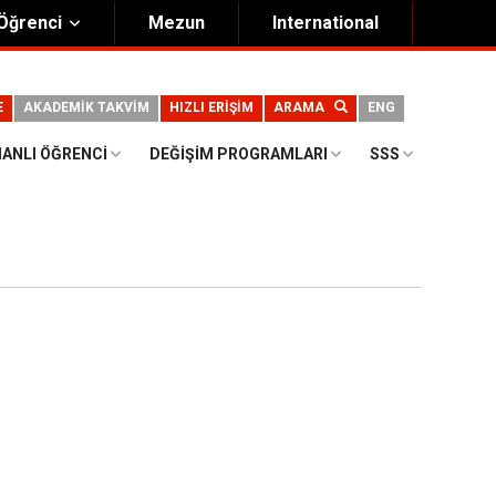
Öğrenci
Mezun
International
E
AKADEMİK TAKVİM
HIZLI ERİŞİM
ARAMA
ENG
ANLI ÖĞRENCI
DEĞIŞIM PROGRAMLARI
SSS