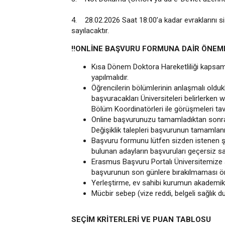
4. 28.02.2026 Saat 18:00’a kadar evraklarını
sayılacaktır.
!!ONLİNE BAŞVURU FORMUNA DAİR ÖNEML
Kısa Dönem Doktora Hareketliliği kapsamı
yapılmalıdır.
Öğrencilerin bölümlerinin anlaşmalı oldukla
başvuracakları Üniversiteleri belirlerke
Bölüm Koordinatörleri ile görüşmeleri tav
Online başvurunuzu tamamladıktan sonra 
Değişiklik talepleri başvurunun tamamlan
Başvuru formunu lütfen sizden istenen şe
bulunan adayların başvuruları geçersiz say
Erasmus Başvuru Portalı Üniversitemize a
başvurunun son günlere bırakılmaması ön
Yerleştirme, ev sahibi kurumun akademik v
Mücbir sebep (vize reddi, belgeli sağlık 
SEÇİM KRİTERLERİ VE PUAN TABLOSU