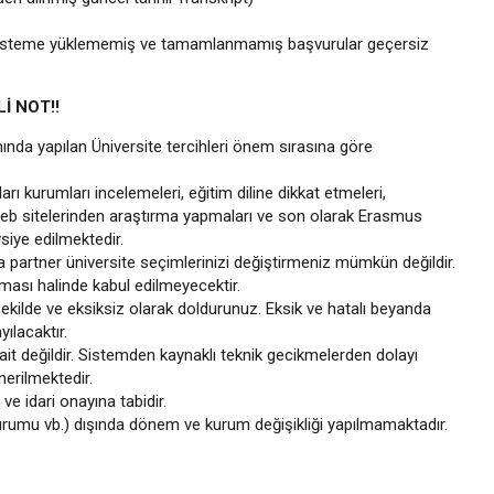
 sisteme yüklememiş ve tamamlanmamış başvurular geçersiz
İ NOT!!
nda yapılan Üniversite tercihleri önem sırasına göre
rı kurumları incelemeleri, eğitim diline dikkat etmeleri,
n web sitelerinden araştırma yapmaları ve son olarak Erasmus
siye edilmektedir.
partner üniversite seçimlerinizi değiştirmeniz mümkün değildir.
ması halinde kabul edilmeyecektir.
kilde ve eksiksiz olarak doldurunuz. Eksik ve hatalı beyanda
ılacaktır.
it değildir. Sistemden kaynaklı teknik gecikmelerden dolayı
erilmektedir.
e idari onayına tabidir.
durumu vb.) dışında dönem ve kurum değişikliği yapılmamaktadır.